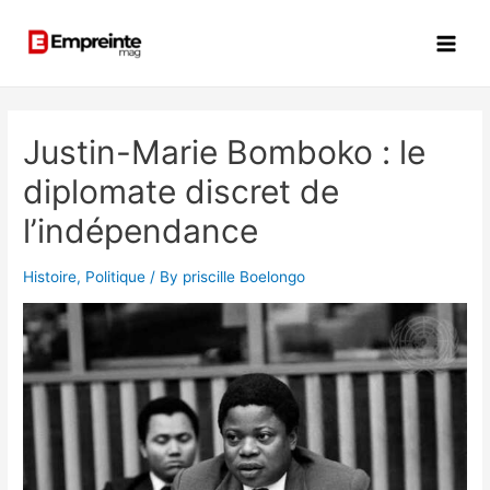
Justin-Marie Bomboko : le
diplomate discret de
l’indépendance
Histoire
,
Politique
/ By
priscille Boelongo